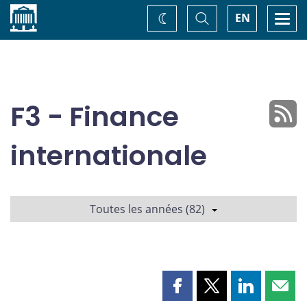
Accueil
Basculer
Togg
EN
Changez
la
navi
recherche
de
thème
F3 - Finance
internationale
Toutes les années (82)
Partager
Partager
Partager
Part