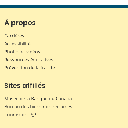
cette
cette
cette
cette
page
page
page
page
sur
sur
sur
par
Facebook
X
LinkedIn
courr
À propos
Carrières
Accessibilité
Photos et vidéos
Ressources éducatives
Prévention de la fraude
Sites affiliés
Musée de la Banque du Canada
Bureau des biens non réclamés
Connexion
FSP