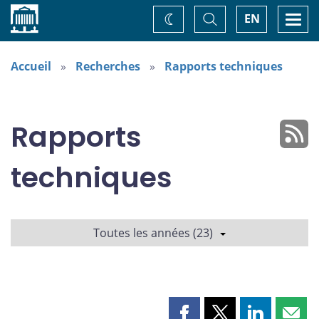
Accueil
Basculer
Togg
EN
Changez
la
navi
recherche
de
thème
Accueil
Recherches
Rapports techniques
Rapports
techniques
Toutes les années (23)