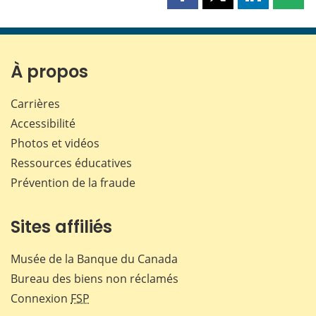
Partager
Partager
Partager
Part
cette
cette
cette
cette
page
page
page
page
sur
sur
sur
par
Facebook
X
LinkedIn
courr
À propos
Carrières
Accessibilité
Photos et vidéos
Ressources éducatives
Prévention de la fraude
Sites affiliés
Musée de la Banque du Canada
Bureau des biens non réclamés
Connexion
FSP