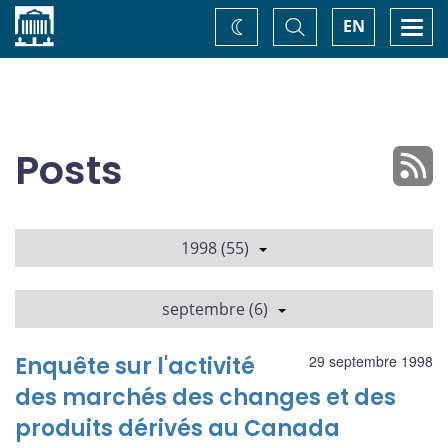
Accueil
Basculer
Togg
EN
Changez
la
navi
recherche
de
thème
Posts
1998 (55)
septembre (6)
Enquête sur l'activité
29 septembre 1998
des marchés des changes et des
produits dérivés au Canada