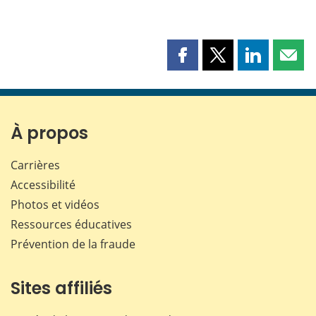
Partager
Partager
Partager
Part
cette
cette
cette
cette
page
page
page
page
sur
sur
sur
par
Facebook
X
LinkedIn
courr
À propos
Carrières
Accessibilité
Photos et vidéos
Ressources éducatives
Prévention de la fraude
Sites affiliés