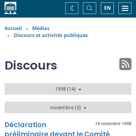
Accueil
Basculer
Togg
EN
Changez
la
navi
recherche
de
thème
Accueil
Médias
Discours et activités publiques
Discours
1998 (14)
novembre (3)
Déclaration
19 novembre 1998
préliminaire devant le Comité