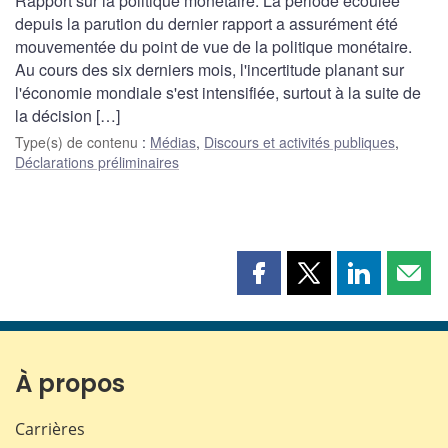
Rapport sur la politique monétaire. La période écoulée
depuis la parution du dernier rapport a assurément été
mouvementée du point de vue de la politique monétaire.
Au cours des six derniers mois, l'incertitude planant sur
l'économie mondiale s'est intensifiée, surtout à la suite de
la décision […]
Type(s) de contenu
:
Médias
,
Discours et activités publiques
,
Déclarations préliminaires
Partager
Partager
Partager
Part
cette
cette
cette
cette
page
page
page
page
sur
sur
sur
par
Facebook
X
LinkedIn
courr
À propos
Carrières