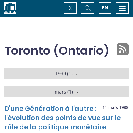
Accueil
Basculer
Togg
EN
Changez
la
navi
recherche
de
thème
Toronto (Ontario)
1999 (1)
mars (1)
D'une Génération à l'autre :
11 mars 1999
l'évolution des points de vue sur le
rôle de la politique monétaire