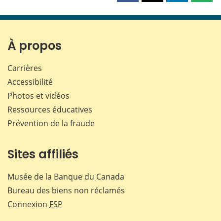
cette
cette
cette
cette
page
page
page
page
sur
sur
sur
par
Facebook
X
LinkedIn
courr
À propos
Carrières
Accessibilité
Photos et vidéos
Ressources éducatives
Prévention de la fraude
Sites affiliés
Musée de la Banque du Canada
Bureau des biens non réclamés
Connexion
FSP