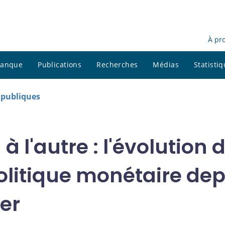
À pr
 banque
Publications
Recherches
Médias
Statisti
s publiques
à l'autre : l'évolution 
politique monétaire dep
er