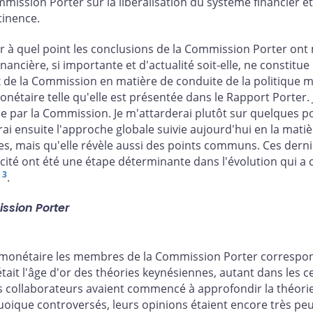
mission Porter sur la libéralisation du système financier et
tinence.
ortir à quel point les conclusions de la Commission Porter on
nancière, si importante et d'actualité soit-elle, ne constitu
 de la Commission en matière de conduite de la politique m
onétaire telle qu'elle est présentée dans le Rapport Porter.
uée par la Commission. Je m'attarderai plutôt sur quelques p
rai ensuite l'approche globale suivie aujourd'hui en la mati
es, mais qu'elle révèle aussi des points communs. Ces derni
cité ont été une étape déterminante dans l'évolution qui a 
3
a
.
ission Porter
e monétaire les membres de la Commission Porter correspond,
it l'âge d'or des théories keynésiennes, autant dans les cer
es collaborateurs avaient commencé à approfondir la théorie
uoique controversés, leurs opinions étaient encore très 