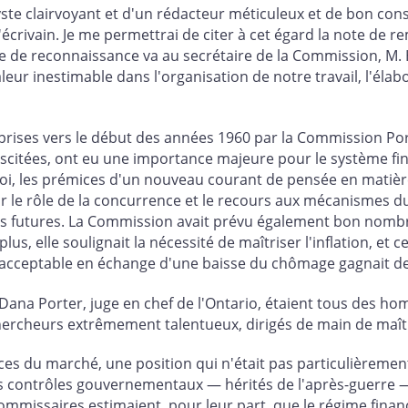
lyste clairvoyant et d'un rédacteur méticuleux et de bon c
rivain. Je me permettrai de citer à cet égard la note de re
e de reconnaissance va au secrétaire de la Commission, M. 
leur inestimable dans l'organisation de notre travail, l'éla
prises vers le début des années 1960 par la Commission Porte
 suscitées, ont eu une importance majeure pour le système f
oi, les prémices d'un nouveau courant de pensée en matière 
r le rôle de la concurrence et le recours aux mécanismes d
ons futures. La Commission avait prévu également bon nombre
plus, elle soulignait la nécessité de maîtriser l'inflation, et
s acceptable en échange d'une baisse du chômage gagnait de 
na Porter, juge en chef de l'Ontario, étaient tous des ho
s chercheurs extrêmement talentueux, dirigés de main de ma
es du marché, une position qui n'était pas particulièreme
s contrôles gouvernementaux — hérités de l'après-guerre —
mmissaires estimaient, pour leur part, que le régime financ