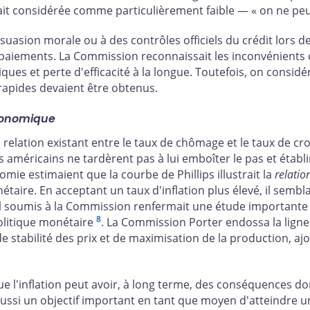
ait considérée comme particulièrement faible — « on ne peu
rsuasion morale ou à des contrôles officiels du crédit lors d
 paiements. La Commission reconnaissait les inconvénients 
ques et perte d'efficacité à la longue. Toutefois, on consid
 rapides devaient être obtenus.
 économique
la relation existant entre le taux de chômage et le taux de c
méricains ne tardèrent pas à lui emboîter le pas et établir
mie estimaient que la courbe de Phillips illustrait la
relatio
taire. En acceptant un taux d'inflation plus élevé, il sembla
 soumis à la Commission renfermait une étude importante d
8
politique monétaire
. La Commission Porter endossa la ligne
s de stabilité des prix et de maximisation de la production, a
 l'inflation peut avoir, à long terme, des conséquences do
t aussi un objectif important en tant que moyen d'atteindre un