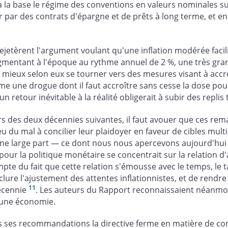
à la base le régime des conventions en valeurs nominales sur
r par des contrats d'épargne et de prêts à long terme, et e
etèrent l'argument voulant qu'une inflation modérée facilite
augmentant à l'époque au rythme annuel de 2 %, une très gra
ait mieux selon eux se tourner vers des mesures visant à accro
me une drogue dont il faut accroître sans cesse la dose pour
un retour inévitable à la réalité obligerait à subir des repli
ours des deux décennies suivantes, il faut avouer que ces 
u du mal à concilier leur plaidoyer en faveur de cibles mult
our une large part — ce dont nous nous apercevons aujourd'hui
pour la politique monétaire se concentrait sur la relation d
ompte du fait que cette relation s'émousse avec le temps, le t
clure l'ajustement des attentes inflationnistes, et de rendre
11
décennie
. Les auteurs du Rapport reconnaissaient néanmoin
'une économie.
s ses recommandations la directive ferme en matière de con