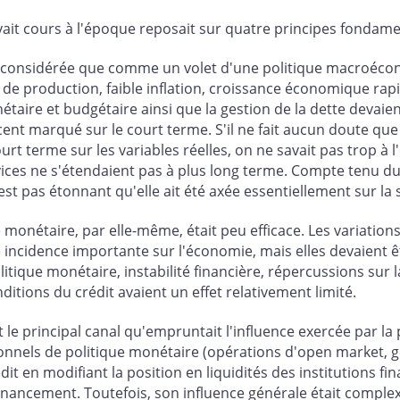
avait cours à l'époque reposait sur quatre principes fonda
tait considérée que comme un volet d'une politique macroé
t de production, faible inflation, croissance économique rapi
étaire et budgétaire ainsi que la gestion de la dette devai
cent marqué sur le court terme. S'il ne fait aucun doute que 
t terme sur les variables réelles, on ne savait pas trop à l'
ces ne s'étendaient pas à plus long terme. Compte tenu du c
 pas étonnant qu'elle ait été axée essentiellement sur la st
e monétaire, par elle-même, était peu efficace. Les variati
ne incidence importante sur l'économie, mais elles devaient 
litique monétaire, instabilité financière, répercussions sur 
itions du crédit avaient un effet relativement limité.
it le principal canal qu'empruntait l'influence exercée par l
onnels de politique monétaire (opérations d'open market, g
it en modifiant la position en liquidités des institutions fin
 financement. Toutefois, son influence générale était comple