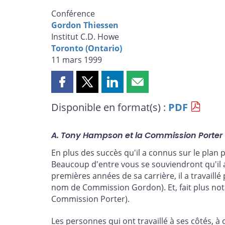
Conférence
Gordon Thiessen
Institut C.D. Howe
Toronto (Ontario)
11 mars 1999
Partager
Partager
Partager
Partager
cette
cette
cette
cette
Disponible en format(s) :
PDF
page
page
page
page
sur
sur
sur
par
Facebook
X
LinkedIn
courriel
A. Tony Hampson et la Commission Porter
En plus des succès qu'il a connus sur le plan
Beaucoup d'entre vous se souviendront qu'il a
premières années de sa carrière, il a travai
nom de Commission Gordon). Et, fait plus notab
Commission Porter).
Les personnes qui ont travaillé à ses côtés, à