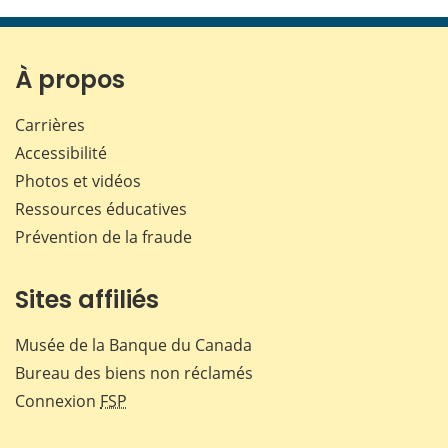
cette
cette
cette
cette
page
page
page
page
sur
sur
sur
par
Facebook
X
LinkedIn
courr
À propos
Carrières
Accessibilité
Photos et vidéos
Ressources éducatives
Prévention de la fraude
Sites affiliés
Musée de la Banque du Canada
Bureau des biens non réclamés
Connexion
FSP