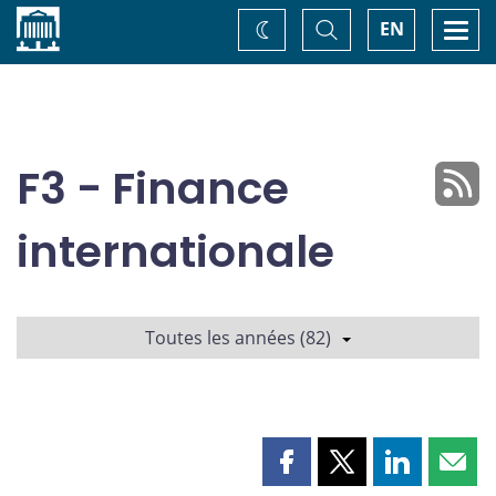
Accueil
Basculer
Togg
EN
Changez
la
navi
recherche
de
thème
F3 - Finance
internationale
Toutes les années (82)
Partager
Partager
Partager
Part