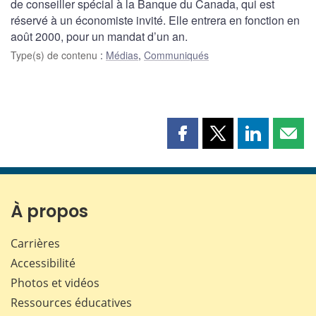
de conseiller spécial à la Banque du Canada, qui est
réservé à un économiste invité. Elle entrera en fonction en
août 2000, pour un mandat d’un an.
Type(s) de contenu
:
Médias
,
Communiqués
Partager
Partager
Partager
Part
cette
cette
cette
cette
page
page
page
page
sur
sur
sur
par
Facebook
X
LinkedIn
courr
À propos
Carrières
Accessibilité
Photos et vidéos
Ressources éducatives