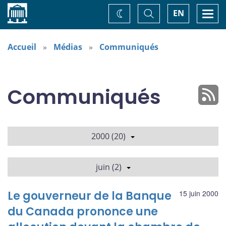
Accueil
Basculer
Togg
EN
Changez
la
navi
recherche
de
thème
Accueil
Médias
Communiqués
Communiqués
2000 (20)
juin (2)
Le gouverneur de la Banque
15 juin 2000
du Canada prononce une