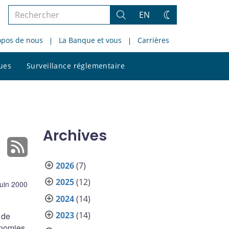
Rechercher
EN
Rechercher
Changez
dans
de
opos de nous
La Banque et vous
Carrières
le
thème
site
Rechercher
ques
Surveillance réglementaire
dans
le
site
Archives
2026
(7)
2025
(12)
juin 2000
2024
(14)
2023
(14)
 de
conomies