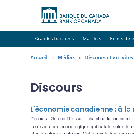
Grandes fonctions
Marchés
Billets de
Accueil
Médias
Discours et activité
Discours
L'économie canadienne : à la 
Discours
Gordon Thiessen
chambre de commerce 
La révolution technologique qui balaie actuellem
plus en plus complexes. Cette révolution transcen