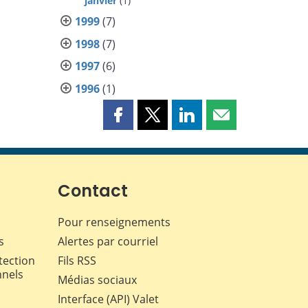
janvier
(1)
1999
(7)
1998
(7)
1997
(6)
1996
(1)
Partager
Partager
Partager
Partager
cette
cette
cette
cette
page
page
page
page
sur
sur
sur
par
Facebook
X
LinkedIn
courriel
Contact
Pour renseignements
s
Alertes par courriel
tection
Fils RSS
nnels
Médias sociaux
Interface (API) Valet