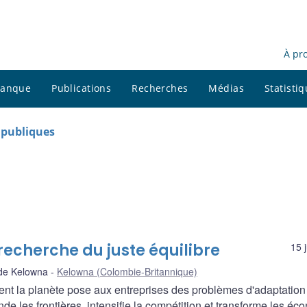
À pr
 banque
Publications
Recherches
Médias
Statisti
s publiques
recherche du juste équilibre
15 
de Kelowna
Kelowna (Colombie-Britannique)
ent la planète pose aux entreprises des problèmes d'adaptation
de les frontières, intensifie la compétition et transforme les é