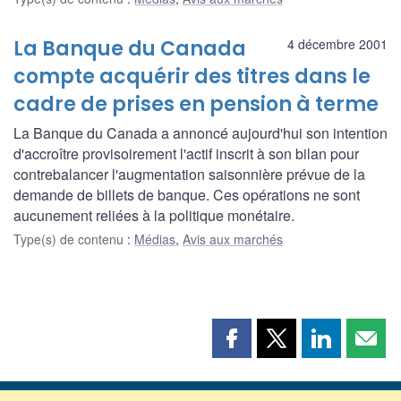
La Banque du Canada
4 décembre 2001
compte acquérir des titres dans le
cadre de prises en pension à terme
La Banque du Canada a annoncé aujourd'hui son intention
d'accroître provisoirement l'actif inscrit à son bilan pour
contrebalancer l'augmentation saisonnière prévue de la
demande de billets de banque. Ces opérations ne sont
aucunement reliées à la politique monétaire.
Type(s) de contenu
:
Médias
,
Avis aux marchés
Partager
Partager
Partager
Part
cette
cette
cette
cette
page
page
page
page