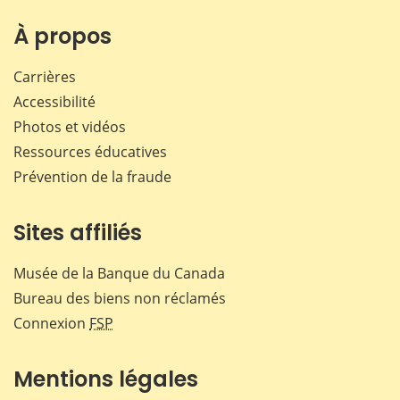
sur
sur
sur
par
Facebook
X
LinkedIn
courr
À propos
Carrières
Accessibilité
Photos et vidéos
Ressources éducatives
Prévention de la fraude
Sites affiliés
Musée de la Banque du Canada
Bureau des biens non réclamés
Connexion
FSP
Mentions légales