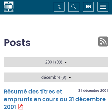
Accueil
Basculer
Togg
EN
Changez
la
navi
recherche
de
thème
Posts
2001 (99)
décembre (9)
Résumé des titres et
31 décembre 2001
emprunts en cours au 31 décembre
2001