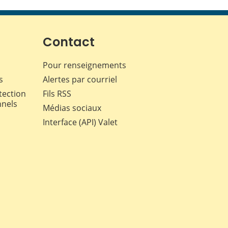
cette
cette
cette
cette
page
page
page
page
sur
sur
sur
par
Facebook
X
LinkedIn
courriel
Contact
Pour renseignements
s
Alertes par courriel
tection
Fils RSS
nnels
Médias sociaux
Interface (API) Valet