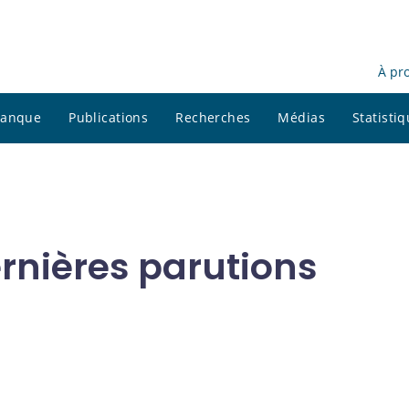
À pr
 banque
Publications
Recherches
Médias
Statisti
ernières parutions