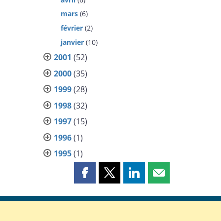
mars
(6)
février
(2)
janvier
(10)
2001
(52)
2000
(35)
1999
(28)
1998
(32)
1997
(15)
1996
(1)
1995
(1)
Partager
Partager
Partager
Partager
cette
cette
cette
cette
page
page
page
page
sur
sur
sur
par