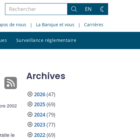
Rechercher
EN
Rechercher
Changez
dans
de
opos de nous
La Banque et vous
Carrières
le
thème
site
Rechercher
ques
Surveillance réglementaire
dans
le
site
Archives
2026
(47)
2025
(69)
bre 2002
2024
(79)
2023
(77)
aite le
2022
(69)