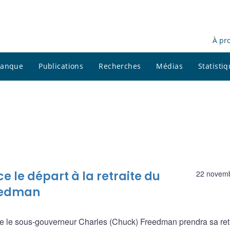
À pr
 banque
Publications
Recherches
Médias
Statisti
le départ à la retraite du
22 novem
eedman
le sous-gouverneur Charles (Chuck) Freedman prendra sa retr