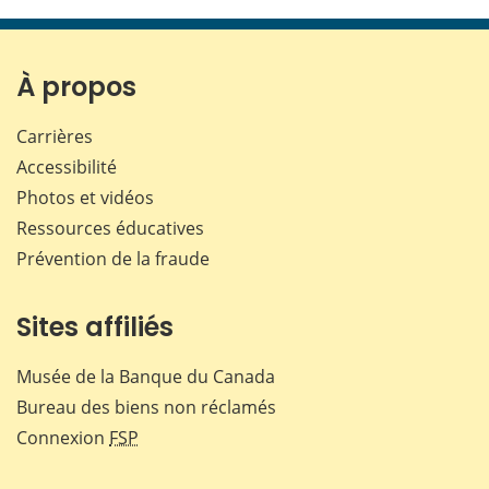
cette
cette
cette
cette
page
page
page
page
sur
sur
sur
par
Facebook
X
LinkedIn
courr
À propos
Carrières
Accessibilité
Photos et vidéos
Ressources éducatives
Prévention de la fraude
Sites affiliés
Musée de la Banque du Canada
Bureau des biens non réclamés
Connexion
FSP