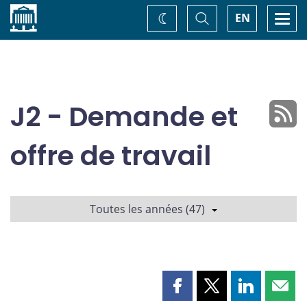
Accueil
Basculer
Togg
EN
Changez
la
navi
recherche
de
thème
J2 - Demande et
offre de travail
Toutes les années (47)
Partager
Partager
Partager
Part