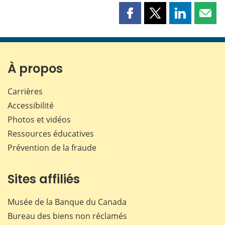
Partager
Partager
Partager
Part
cette
cette
cette
cette
page
page
page
page
sur
sur
sur
par
Facebook
X
LinkedIn
courr
À propos
Carrières
Accessibilité
Photos et vidéos
Ressources éducatives
Prévention de la fraude
Sites affiliés
Musée de la Banque du Canada
Bureau des biens non réclamés