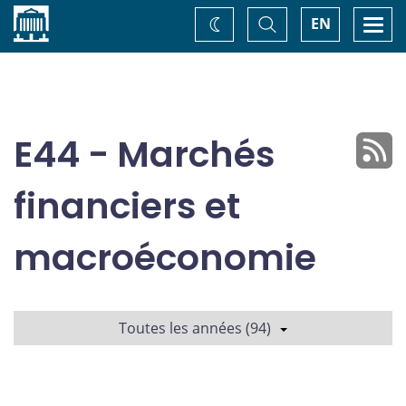
Accueil
Basculer
Togg
EN
Changez
la
navi
recherche
de
thème
E44 - Marchés
financiers et
macroéconomie
Toutes les années (94)