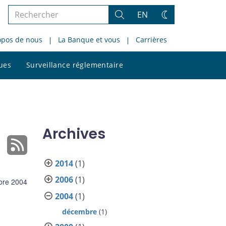
Rechercher
EN
Rechercher
Changez
dans
de
opos de nous
La Banque et vous
Carrières
le
thème
site
Rechercher
ques
Surveillance réglementaire
dans
le
site
Archives
2014
(1)
2006
(1)
bre 2004
2004
(1)
décembre
(1)