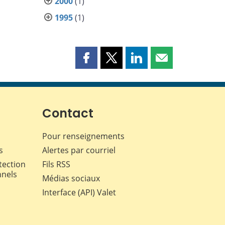
2000
(1)
1995
(1)
Partager
Partager
Partager
Partager
cette
cette
cette
cette
page
page
page
page
sur
sur
sur
par
Facebook
X
LinkedIn
courriel
Contact
Pour renseignements
s
Alertes par courriel
tection
Fils RSS
nnels
Médias sociaux
Interface (API) Valet