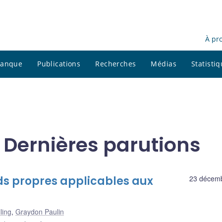
À pr
 banque
Publications
Recherches
Médias
Statisti
 Dernières parutions
nds propres applicables aux
23 décem
ling
,
Graydon Paulin