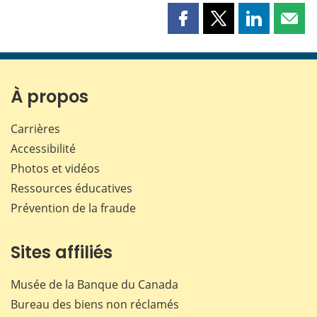
Partager
Partager
Partager
Part
cette
cette
cette
cette
page
page
page
page
sur
sur
sur
par
Facebook
X
LinkedIn
courr
À propos
Carrières
Accessibilité
Photos et vidéos
Ressources éducatives
Prévention de la fraude
Sites affiliés
Musée de la Banque du Canada
Bureau des biens non réclamés