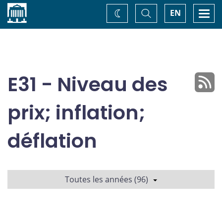
Accueil
Basculer
Togg
EN
Changez
la
navi
recherche
de
thème
E31 - Niveau des
prix; inflation;
déflation
Toutes les années (96)