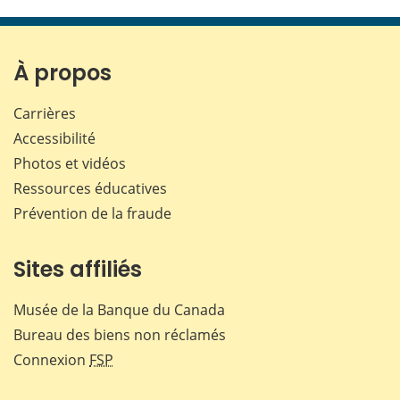
cette
cette
cette
cette
page
page
page
page
sur
sur
sur
par
Facebook
X
LinkedIn
courr
À propos
Carrières
Accessibilité
Photos et vidéos
Ressources éducatives
Prévention de la fraude
Sites affiliés
Musée de la Banque du Canada
Bureau des biens non réclamés
Connexion
FSP