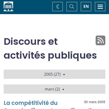
Accueil
Basculer
Togg
EN
Changez
la
navi
recherche
de
thème
Discours et
activités publiques
2005 (27)
mars (2)
La compétitivité du
30 mars 2005