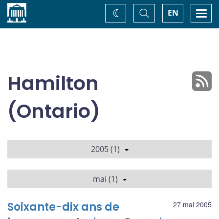
Accueil
Basculer
Togg
EN
Changez
la
navi
recherche
de
thème
Hamilton
(Ontario)
2005 (1)
mai (1)
Soixante-dix ans de
27 mai 2005