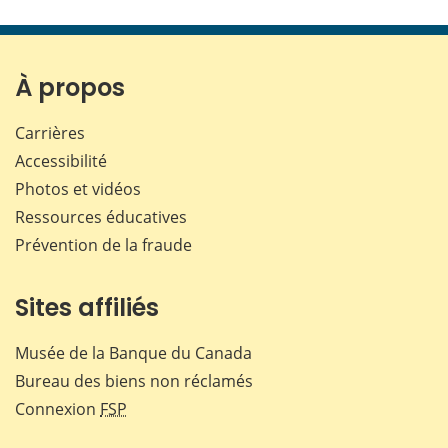
cette
cette
cette
cette
page
page
page
page
sur
sur
sur
par
Facebook
X
LinkedIn
courr
À propos
Carrières
Accessibilité
Photos et vidéos
Ressources éducatives
Prévention de la fraude
Sites affiliés
Musée de la Banque du Canada
Bureau des biens non réclamés
Connexion
FSP