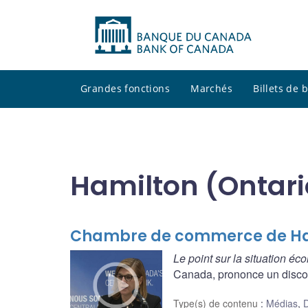
Grandes fonctions
Marchés
Billets de
Hamilton (Ontari
Chambre de commerce de Hami
Le point sur la situation é
Canada, prononce un disco
Type(s) de contenu
:
Médias
,
D