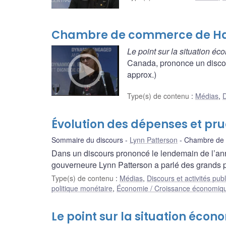
Chambre de commerce de Hami
Le point sur la situation é
Canada, prononce un disco
approx.)
Type(s) de contenu
:
Médias
,
D
Évolution des dépenses et p
Sommaire du discours
Lynn Patterson
Chambre de 
Dans un discours prononcé le lendemain de l’anno
gouverneure Lynn Patterson a parlé des grands po
Type(s) de contenu
:
Médias
,
Discours et activités pub
politique monétaire
,
Économie / Croissance économiq
Le point sur la situation écon