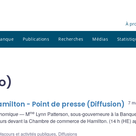
À pr
 banque
Publications
Recherches
Médias
Statisti
o)
lton - Point de presse (Diffusion)
7 m
me
conomique
— M
Lynn Patterson, sous-gouverneure à la Banqu
urs devant la Chambre de commerce de Hamilton. (14 h (HE) a
iscours et activités publiques
,
Diffusions