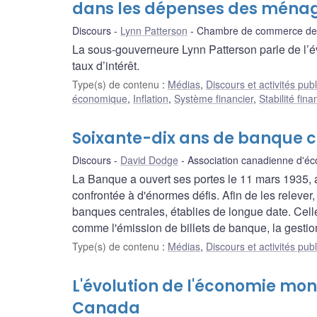
dans les dépenses des ména
Discours
Lynn Patterson
Chambre de commerce de
La sous-gouverneure Lynn Patterson parle de l’év
taux d’intérêt.
Type(s) de contenu
:
Médias
,
Discours et activités pub
économique
,
Inflation
,
Système financier
,
Stabilité fina
Soixante-dix ans de banque 
Discours
David Dodge
Association canadienne d'é
La Banque a ouvert ses portes le 11 mars 1935, au
confrontée à d'énormes défis. Afin de les relever
banques centrales, établies de longue date. Celle
comme l'émission de billets de banque, la gestion
Type(s) de contenu
:
Médias
,
Discours et activités pub
L'évolution de l'économie mond
Canada