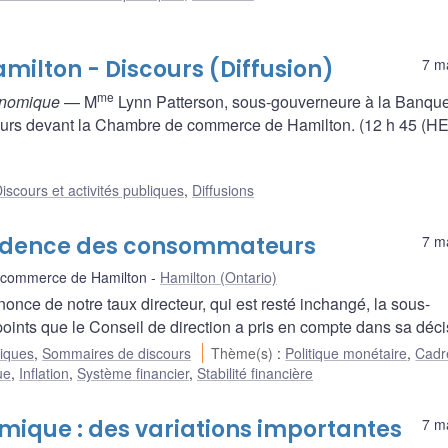
lton - Discours (Diffusion)
7 m
me
conomique
— M
Lynn Patterson, sous-gouverneure à la Banqu
urs devant la Chambre de commerce de Hamilton. (12 h 45 (HE
iscours et activités publiques
,
Diffusions
rudence des consommateurs
7 m
commerce de Hamilton
Hamilton (Ontario)
nce de notre taux directeur, qui est resté inchangé, la sous-
ints que le Conseil de direction a pris en compte dans sa déci
liques
,
Sommaires de discours
Thème(s)
:
Politique monétaire
,
Cadr
ue
,
Inflation
,
Système financier
,
Stabilité financière
omique : des variations importantes
7 m