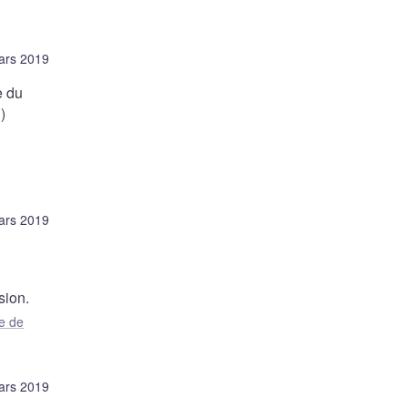
ars 2019
e du
)
ars 2019
sion.
e de
ars 2019