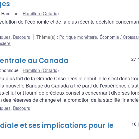
ges
 Hamilton
Hamilton (Ontario)
olution de l’économie et de la plus récente décision concernant
liques
,
Discours
Thème(s)
:
Politique monétaire
,
Économie / Croissa
ncière
centrale au Canada
27 
conomique
Hamilton (Ontario)
 plus fort de la Grande Crise. Dès le début, elle s'est donc tro
, la nouvelle Banque du Canada a tiré parti de l'expérience d'aut
s-ci lui ont fourni de précieux conseils concernant diverses fon
 des réserves de change et la promotion de la stabilité financiè
liques
,
Discours
iale et ses implications pour le
16 