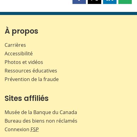
Partager
Partager
Partager
Part
cette
cette
cette
cette
page
page
page
page
sur
sur
sur
par
Facebook
X
LinkedIn
courr
À propos
Carrières
Accessibilité
Photos et vidéos
Ressources éducatives
Prévention de la fraude
Sites affiliés
Musée de la Banque du Canada
Bureau des biens non réclamés
Connexion
FSP