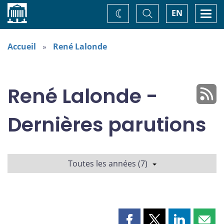
Accueil
Basculer
Togg
EN
Changez
la
navi
recherche
de
thème
Accueil
René Lalonde
René Lalonde -
Dernières parutions
Toutes les années (7)