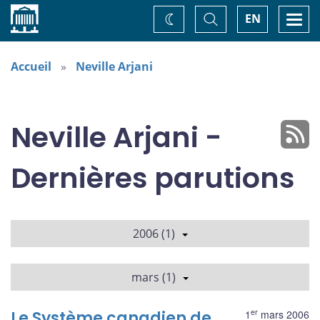
Accueil
Basculer
Togg
EN
Changez
la
navi
recherche
de
thème
Accueil
Neville Arjani
Neville Arjani -
Dernières parutions
2006 (1)
mars (1)
er
Le Système canadien de
1
mars 2006