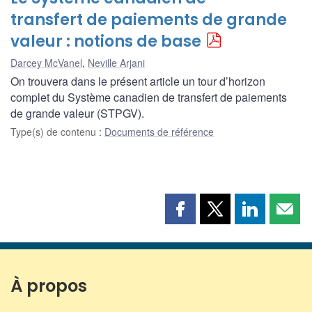
transfert de paiements de grande
valeur : notions de base
Darcey McVanel
,
Neville Arjani
On trouvera dans le présent article un tour d’horizon
complet du Système canadien de transfert de paiements
de grande valeur (STPGV).
Type(s) de contenu
:
Documents de référence
Partager
Partager
Partager
Part
cette
cette
cette
cette
page
page
page
page
sur
sur
sur
par
Facebook
X
LinkedIn
courr
À propos