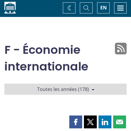
Accueil
Basculer
Togg
EN
Changez
la
navi
recherche
de
thème
F - Économie
internationale
Toutes les années (178)
Partager
Partager
Partager
Part