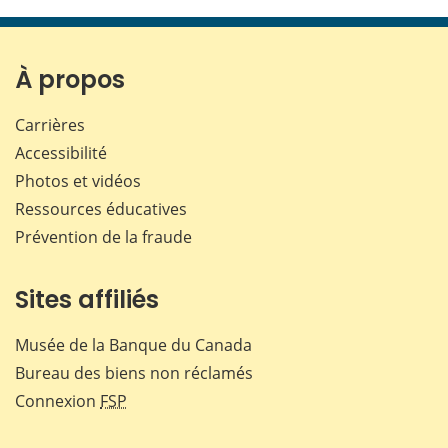
cette
cette
cette
cette
page
page
page
page
sur
sur
sur
par
Facebook
X
LinkedIn
courr
À propos
Carrières
Accessibilité
Photos et vidéos
Ressources éducatives
Prévention de la fraude
Sites affiliés
Musée de la Banque du Canada
Bureau des biens non réclamés
Connexion
FSP