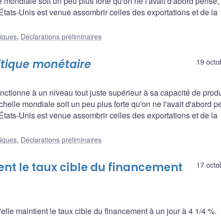
e mondiale soit un peu plus forte qu'on ne l'avait d'abord pensé, 
États-Unis est venue assombrir celles des exportations et de la
liques
,
Déclarations préliminaires
litique monétaire
19 octo
tionne à un niveau tout juste supérieur à sa capacité de produ
chelle mondiale soit un peu plus forte qu'on ne l'avait d'abord p
États-Unis est venue assombrir celles des exportations et de la
liques
,
Déclarations préliminaires
t le taux cible du financement
17 octo
e maintient le taux cible du financement à un jour à 4 1/4 %.