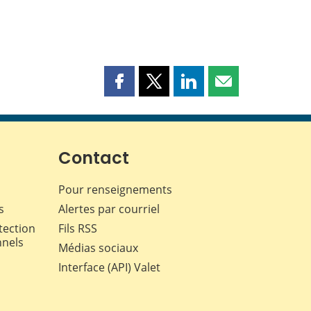
Partager
Partager
Partager
Partager
cette
cette
cette
cette
page
page
page
page
sur
sur
sur
par
Facebook
X
LinkedIn
courriel
Contact
Pour renseignements
s
Alertes par courriel
tection
Fils RSS
nnels
Médias sociaux
Interface (API) Valet