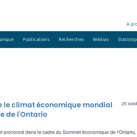
À pr
 banque
Publications
Recherches
Médias
Statisti
 le climat économique mondial
25 octo
e de l'Ontario
et prononcé dans le cadre du Sommet économique de l'Ontario, 