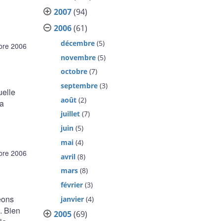
2007
(94)
2006
(61)
décembre
(5)
bre 2006
novembre
(5)
octobre
(7)
septembre
(3)
uelle
août
(2)
la
juillet
(7)
juin
(5)
mai
(4)
bre 2006
avril
(8)
mars
(8)
février
(3)
eons
janvier
(4)
. Bien
2005
(69)