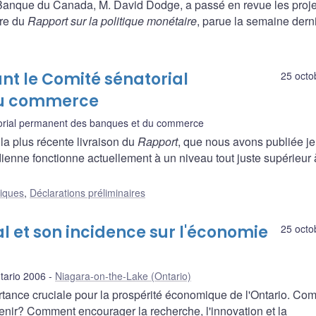
 Banque du Canada, M. David Dodge, a passé en revue les proje
bre du
Rapport sur la politique monétaire
, parue la semaine dern
nt le Comité sénatorial
25 octo
du commerce
orial permanent des banques et du commerce
la plus récente livraison du
Rapport
, que nous avons publiée je
enne fonctionne actuellement à un niveau tout juste supérieur 
liques
,
Déclarations préliminaires
 et son incidence sur l'économie
25 octo
tario 2006
Niagara-on-the-Lake (Ontario)
ortance cruciale pour la prospérité économique de l'Ontario. C
tenir? Comment encourager la recherche, l'innovation et la