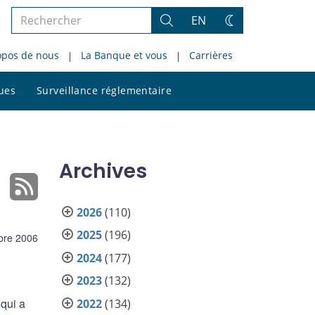
Rechercher
EN
Rechercher
Changez
dans
de
opos de nous
La Banque et vous
Carrières
le
thème
site
Rechercher
ques
Surveillance réglementaire
dans
le
site
Archives
2026
(110)
2025
(196)
bre 2006
2024
(177)
2023
(132)
qui a
2022
(134)