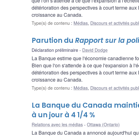
que l'on s'attende à ce que l'expansion à l'échell
détérioration des perspectives à court terme aux 
croissance au Canada.
Type(s) de contenu
:
Médias
,
Discours et activités pub
Parution du
Rapport sur la po
Déclaration préliminaire
David Dodge
La Banque estime que l'économie canadienne fonc
Bien que l'on s'attende à ce que l'expansion à l'é
détérioration des perspectives à court terme aux 
croissance au Canada.
Type(s) de contenu
:
Médias
,
Discours et activités pub
La Banque du Canada maintien
à un jour à 4 1/4 %
Relations avec les médias
Ottawa (Ontario)
La Banque du Canada a annoncé aujourd'hui qu'ell