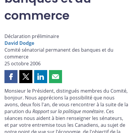
commerce
Déclaration préliminaire
David Dodge
Comité sénatorial permanent des banques et du
commerce
25 octobre 2006
Partager
Partager
Partager
Partager
cette
cette
cette
cette
Monsieur le Président, distingués membres du Comité,
page
page
page
page
bonjour. Nous apprécions la possibilité que nous
sur
sur
sur
par
avons, deux fois l'an, de vous rencontrer à la suite de la
Facebook
X
LinkedIn
courriel
parution du
Rapport sur la politique monétaire
. Ces
séances nous aident à bien renseigner les sénateurs,
et par votre entremise tous les Canadiens, au sujet de
notre point de vue sur l'économie, de l'objectif de la