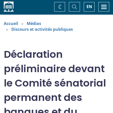
Accueil
Basculer
Togg
EN
Changez
la
navi
recherche
de
thème
Accueil
Médias
Discours et activités publiques
Déclaration
préliminaire devant
le Comité sénatorial
permanent des
banques et du