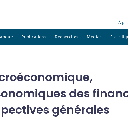
À pr
 banque
Publications
Recherches
Médias
Statisti
acroéconomique,
onomiques des finan
spectives générales