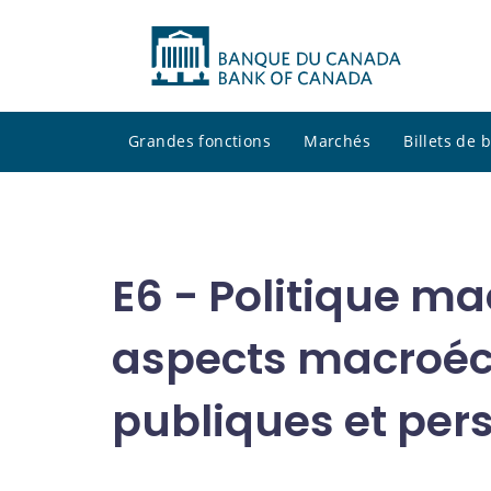
Grandes fonctions
Marchés
Billets de
E6 - Politique m
aspects macroéc
publiques et per