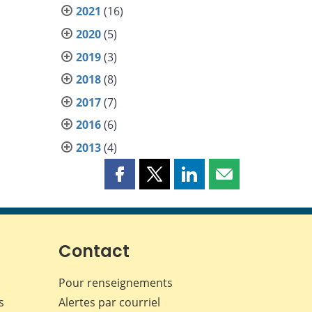
2021
(16)
2020
(5)
2019
(3)
2018
(8)
2017
(7)
2016
(6)
2013
(4)
Partager
Partager
Partager
Partager
cette
cette
cette
cette
page
page
page
page
sur
sur
sur
par
Facebook
X
LinkedIn
courriel
Contact
Pour renseignements
s
Alertes par courriel