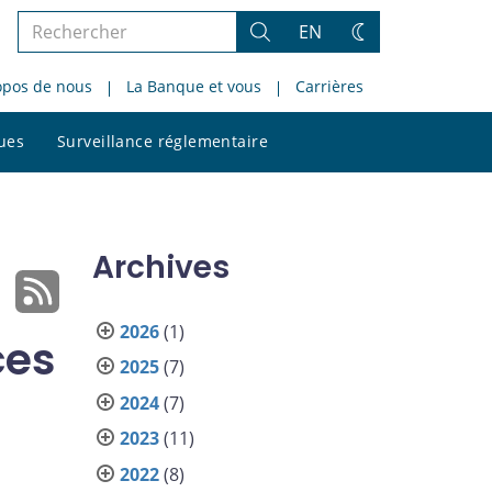
Rechercher
EN
Rechercher
Changez
dans
de
opos de nous
La Banque et vous
Carrières
le
thème
site
Rechercher
ques
Surveillance réglementaire
dans
le
site
Archives
2026
(1)
ces
2025
(7)
2024
(7)
2023
(11)
2022
(8)