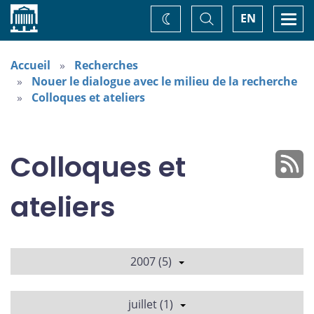
Accueil
Basculer
Togg
EN
Changez
la
navi
recherche
de
thème
Accueil
Recherches
Nouer le dialogue avec le milieu de la recherche
Colloques et ateliers
Colloques et
ateliers
2007 (5)
juillet (1)