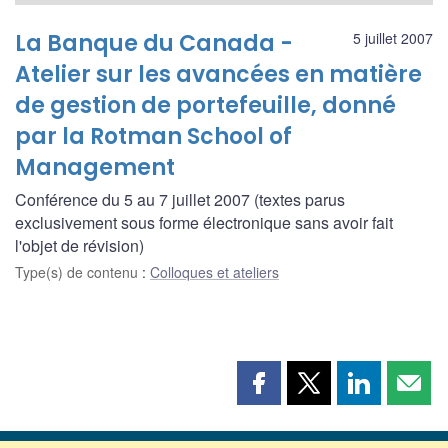
La Banque du Canada -
5 juillet 2007
Atelier sur les avancées en matière
de gestion de portefeuille, donné
par la Rotman School of
Management
Conférence du 5 au 7 juillet 2007 (textes parus
exclusivement sous forme électronique sans avoir fait
l'objet de révision)
Type(s) de contenu
:
Colloques et ateliers
Partager
Partager
Partager
Part
cette
cette
cette
cette
page
page
page
page