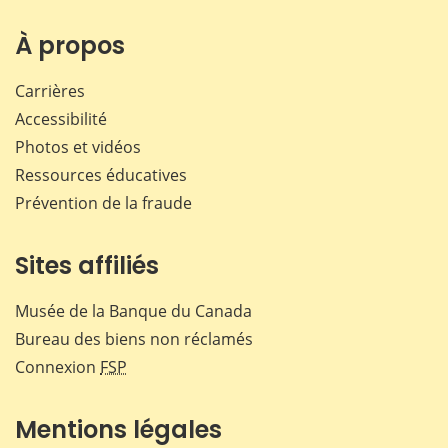
sur
sur
sur
par
Facebook
X
LinkedIn
courr
À propos
Carrières
Accessibilité
Photos et vidéos
Ressources éducatives
Prévention de la fraude
Sites affiliés
Musée de la Banque du Canada
Bureau des biens non réclamés
Connexion
FSP
Mentions légales