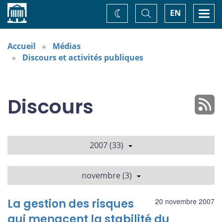
Accueil
Basculer
Togg
EN
Changez
la
navi
recherche
de
thème
Accueil
Médias
Discours et activités publiques
Discours
2007 (33)
novembre (3)
La gestion des risques
20 novembre 2007
qui menacent la stabilité du