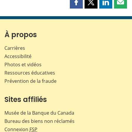
Partager
Partager
Partager
Part
cette
cette
cette
cette
page
page
page
page
sur
sur
sur
par
Facebook
X
LinkedIn
courr
À propos
Carrières
Accessibilité
Photos et vidéos
Ressources éducatives
Prévention de la fraude
Sites affiliés
Musée de la Banque du Canada
Bureau des biens non réclamés
Connexion
FSP