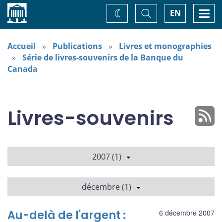
Accueil
Basculer
Togg
EN
Changez
la
navi
recherche
de
thème
Accueil
Publications
Livres et monographies
Série de livres-souvenirs de la Banque du
Canada
Livres-souvenirs
2007 (1)
décembre (1)
Au-delà de l'argent :
6 décembre 2007