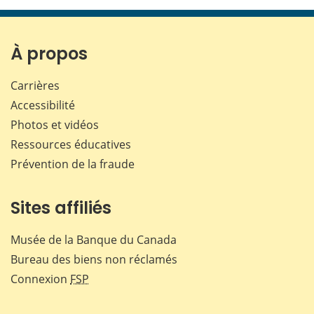
page
page
page
page
sur
sur
sur
par
Facebook
X
LinkedIn
courr
À propos
Carrières
Accessibilité
Photos et vidéos
Ressources éducatives
Prévention de la fraude
Sites affiliés
Musée de la Banque du Canada
Bureau des biens non réclamés
Connexion
FSP