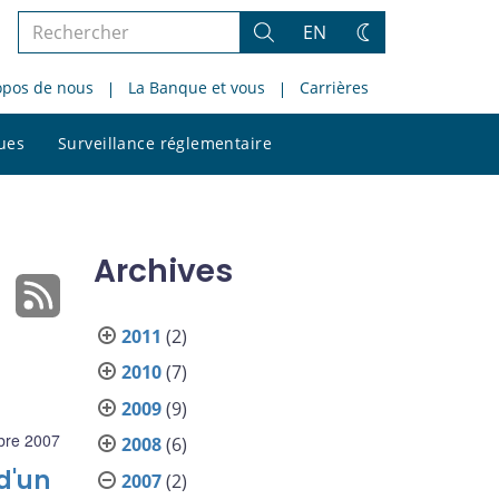
Rechercher
EN
Rechercher
Changez
dans
de
opos de nous
La Banque et vous
Carrières
le
thème
site
Rechercher
ques
Surveillance réglementaire
dans
le
site
Archives
2011
(2)
2010
(7)
2009
(9)
bre 2007
2008
(6)
d'un
2007
(2)