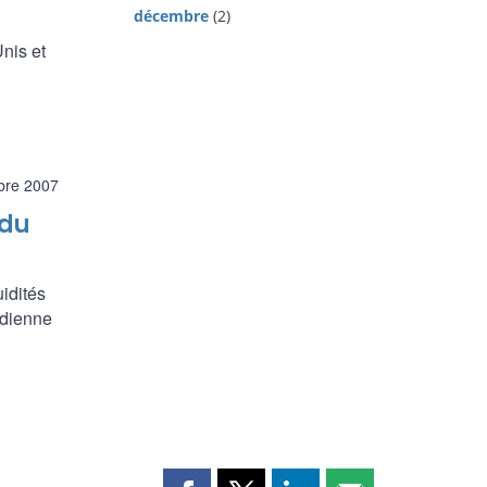
décembre
(2)
nis et
bre 2007
 du
idités
adienne