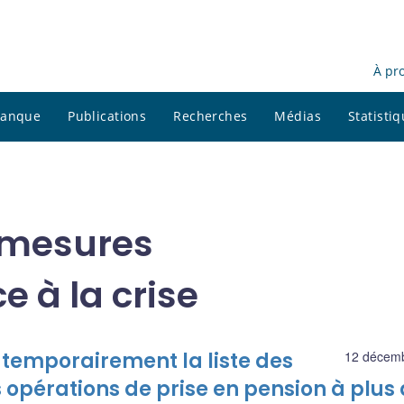
À pr
 banque
Publications
Recherches
Médias
Statisti
 mesures
e à la crise
temporairement la liste des
12 décem
s opérations de prise en pension à plus 