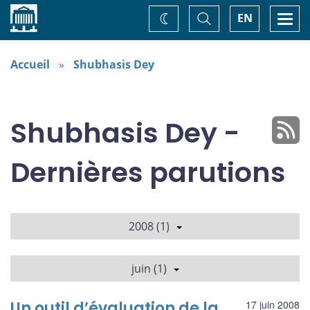
Accueil
Basculer
Togg
EN
Changez
la
navi
recherche
de
thème
Accueil
Shubhasis Dey
Shubhasis Dey -
Dernières parutions
2008 (1)
juin (1)
Un outil d’évaluation de la
17 juin 2008