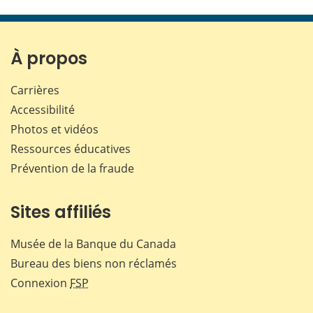
cette
cette
cette
cette
page
page
page
page
sur
sur
sur
par
Facebook
X
LinkedIn
courr
À propos
Carrières
Accessibilité
Photos et vidéos
Ressources éducatives
Prévention de la fraude
Sites affiliés
Musée de la Banque du Canada
Bureau des biens non réclamés
Connexion
FSP