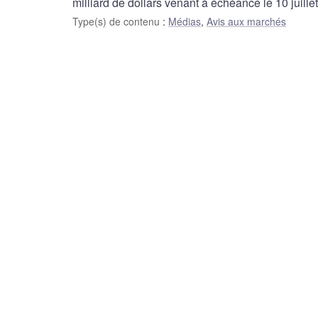
milliard de dollars venant à échéance le 10 juillet
Type(s) de contenu
:
Médias
,
Avis aux marchés