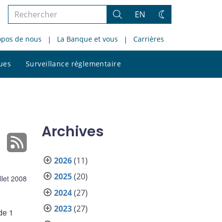
Rechercher
EN
Rechercher
Changez
dans
de
opos de nous
La Banque et vous
Carrières
le
thème
site
Rechercher
ques
Surveillance réglementaire
dans
le
site
Archives
2026
(11)
2025
(20)
illet 2008
2024
(27)
2023
(27)
de 1