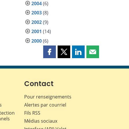
2004
(6)
2003
(8)
2002
(9)
2001
(14)
2000
(6)
Partager
Partager
Partager
Partager
cette
cette
cette
cette
page
page
page
page
sur
sur
sur
par
Facebook
X
LinkedIn
courriel
Contact
Pour renseignements
s
Alertes par courriel
tection
Fils RSS
nnels
Médias sociaux
Interface (API) Valet