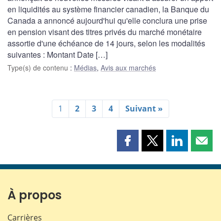
en liquidités au système financier canadien, la Banque du
Canada a annoncé aujourd'hui qu'elle conclura une prise
en pension visant des titres privés du marché monétaire
assortie d'une échéance de 14 jours, selon les modalités
suivantes : Montant Date […]
Type(s) de contenu
:
Médias
,
Avis aux marchés
1
2
3
4
Suivant »
Partager
Partager
Partager
Part
cette
cette
cette
cette
page
page
page
page
sur
sur
sur
par
Facebook
X
LinkedIn
courr
À propos
Carrières