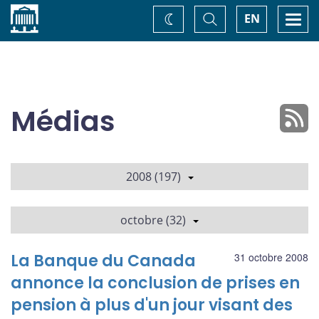
Accueil
Basculer
Togg
EN
Changez
la
navi
recherche
de
thème
Médias
2008 (197)
octobre (32)
La Banque du Canada
31 octobre 2008
annonce la conclusion de prises en
pension à plus d'un jour visant des