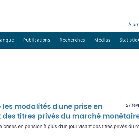
À pr
 banque
Publications
Recherches
Médias
Statisti
les modalités d'une prise en
27 fév
nt des titres privés du marché monétair
prises en pension à plus d'un jour visant des titres privés du 