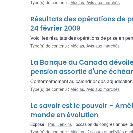
Type(s) de contenu
:
Médias
,
Avis aux marchés
Résultats des opérations de pr
24 février 2009
Voici les résultats des opérations de prise en pen
Type(s) de contenu
:
Médias
,
Avis aux marchés
La Banque du Canada dévoile 
pension assortie d'une échéan
Conformémement au calendrier des adjudications d
Type(s) de contenu
:
Médias
,
Avis aux marchés
Le savoir est le pouvoir – Amé
monde en évolution
Exposé
Paul Jenkins
occasion du congrès annuel d
Type(s) de contenu
:
Médias
,
Discours et activités pub