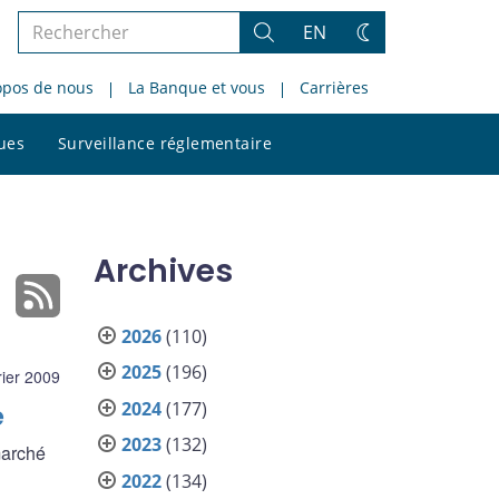
Rechercher
EN
Rechercher
Changez
dans
de
opos de nous
La Banque et vous
Carrières
le
thème
site
Rechercher
ques
Surveillance réglementaire
dans
le
site
Archives
2026
(110)
2025
(196)
rier 2009
2024
(177)
e
2023
(132)
marché
2022
(134)