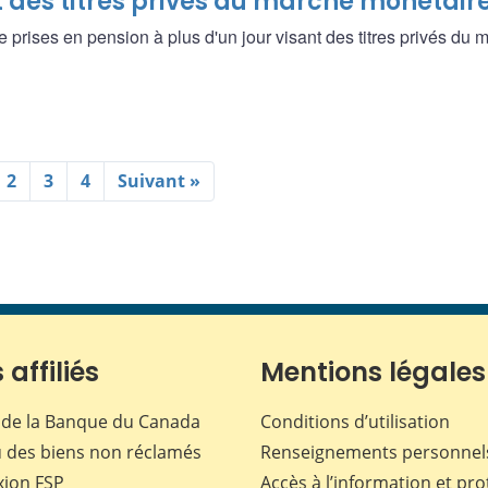
nt des titres privés du marché monétair
prises en pension à plus d'un jour visant des titres privés du 
2
3
4
Suivant »
 affiliés
Mentions légales
de la Banque du Canada
Conditions d’utilisation
 des biens non réclamés
Renseignements personnel
xion
FSP
Accès à l’information et pro