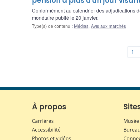
pension à plus d'un jour visa
Conformément au calendrier des adjudications de 
monétaire publié le 20 janvier.
Type(s) de contenu
:
Médias
,
Avis aux marchés
1
À propos
Sites
Carrières
Musée 
Accessibilité
Bureau
Photos et vidéos
Conne