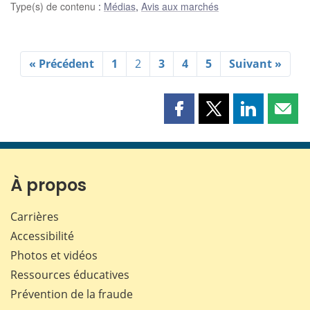
Type(s) de contenu
:
Médias
,
Avis aux marchés
« Précédent
1
2
3
4
5
Suivant »
Partager
Partager
Partager
Part
cette
cette
cette
cette
page
page
page
page
sur
sur
sur
par
Facebook
X
LinkedIn
courr
À propos
Carrières
Accessibilité
Photos et vidéos
Ressources éducatives
Prévention de la fraude