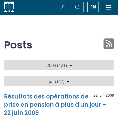
Accueil
Basculer
Togg
EN
Changez
la
navi
recherche
de
thème
Posts
2009 (421)
juin (47)
Résultats des opérations de
22 juin 2009
prise en pension à plus d'un jour –
22 juin 2009