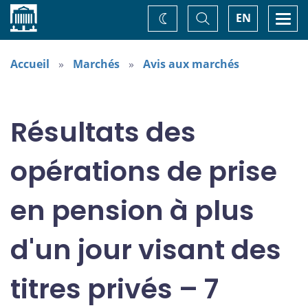
Accueil
Basculer
Togg
EN
Changez
la
navi
recherche
de
thème
Accueil
Marchés
Avis aux marchés
Résultats des
opérations de prise
en pension à plus
d'un jour visant des
titres privés – 7