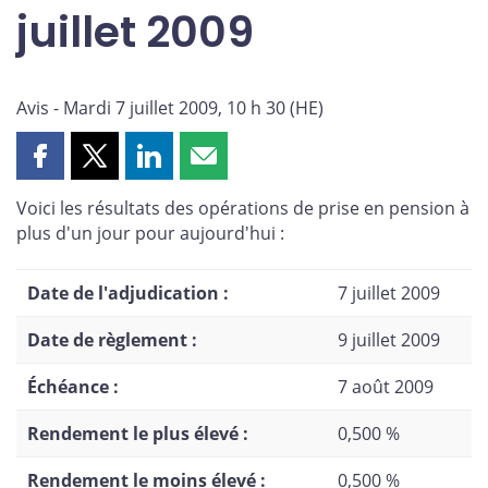
juillet 2009
Avis - Mardi 7 juillet 2009, 10 h 30 (HE)
Partager
Partager
Partager
Partager
cette
cette
cette
cette
Voici les résultats des opérations de prise en pension à
page
page
page
page
plus d'un jour pour aujourd'hui :
sur
sur
sur
par
Facebook
X
LinkedIn
courriel
Date de l'adjudication :
7 juillet 2009
Date de règlement :
9 juillet 2009
Échéance :
7 août 2009
Rendement le plus élevé :
0,500 %
Rendement le moins élevé :
0,500 %