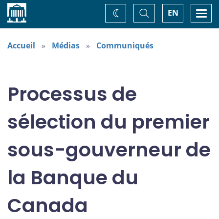
Accueil
Basculer
Togg
EN
Changez
la
navi
recherche
de
thème
Accueil
Médias
Communiqués
Processus de
sélection du premier
sous-gouverneur de
la Banque du
Canada