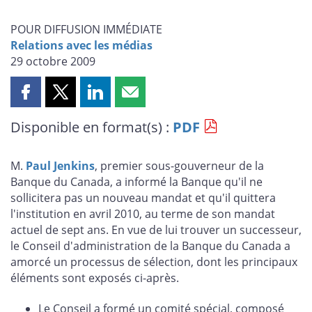
POUR DIFFUSION IMMÉDIATE
Relations avec les médias
29 octobre 2009
Partager
Partager
Partager
Partager
cette
cette
cette
cette
Disponible en format(s) :
PDF
page
page
page
page
sur
sur
sur
par
Facebook
X
LinkedIn
courriel
M.
Paul Jenkins
, premier sous-gouverneur de la
Banque du Canada, a informé la Banque qu'il ne
sollicitera pas un nouveau mandat et qu'il quittera
l'institution en avril 2010, au terme de son mandat
actuel de sept ans. En vue de lui trouver un successeur,
le Conseil d'administration de la Banque du Canada a
amorcé un processus de sélection, dont les principaux
éléments sont exposés ci-après.
Le Conseil a formé un comité spécial, composé