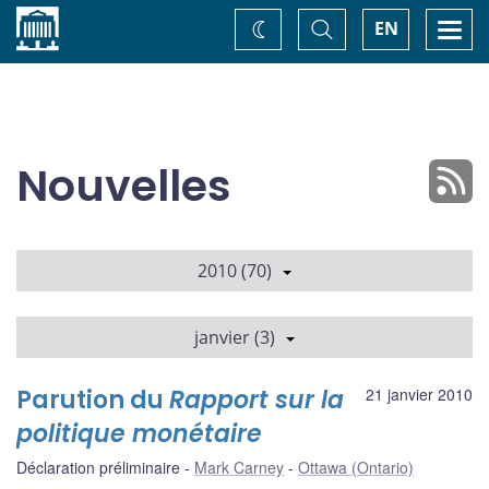
Accueil
Basculer
Togg
EN
Changez
la
navi
recherche
de
thème
Nouvelles
2010 (70)
janvier (3)
Parution du
Rapport sur la
21 janvier 2010
politique monétaire
Déclaration préliminaire
Mark Carney
Ottawa (Ontario)