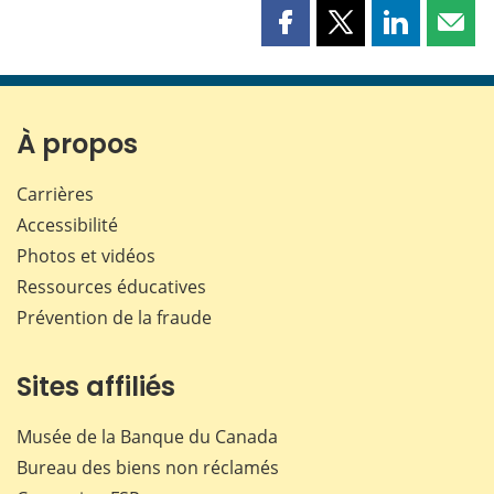
Partager
Partager
Partager
Part
cette
cette
cette
cette
page
page
page
page
sur
sur
sur
par
Facebook
X
LinkedIn
courr
À propos
Carrières
Accessibilité
Photos et vidéos
Ressources éducatives
Prévention de la fraude
Sites affiliés
Musée de la Banque du Canada
Bureau des biens non réclamés