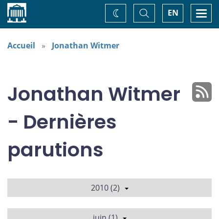
Accueil
Basculer
Togg
EN
Changez
la
navi
recherche
de
thème
Accueil
Jonathan Witmer
Jonathan Witmer
- Dernières
parutions
2010 (2)
juin (1)