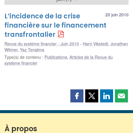
L’incidence de la crise
20 juin 2010
financière sur le financement
transfrontalier
Revue du système financier - Juin 2010
Harri Vikstedt
,
Jonathan
Witmer
,
Yaz Terajima
Type(s) de contenu
:
Publications
,
Articles de la Revue du
système financier
Partager
Partager
Partager
Part
cette
cette
cette
cette
page
page
page
page
sur
sur
sur
par
Facebook
X
LinkedIn
courr
À propos