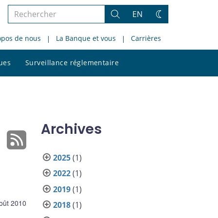
Rechercher
EN
Rechercher
Changez
dans
de
opos de nous
La Banque et vous
Carrières
le
thème
site
Rechercher
ques
Surveillance réglementaire
dans
le
site
Archives
2025
(1)
2022
(1)
2019
(1)
oût 2010
2018
(1)