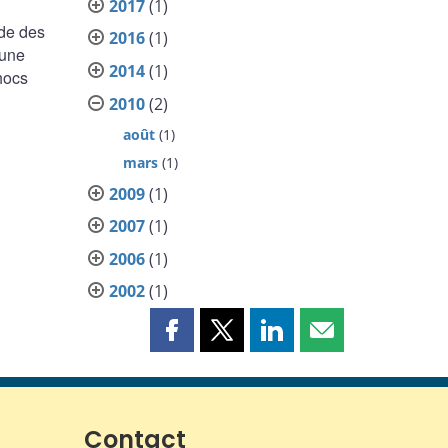
2017
(1)
ude des
2016
(1)
 une
2014
(1)
hocs
2010
(2)
août
(1)
mars
(1)
2009
(1)
2007
(1)
2006
(1)
2002
(1)
Partager
Partager
Partager
Partager
cette
cette
cette
cette
page
page
page
page
sur
sur
sur
par
Facebook
X
LinkedIn
courriel
Contact