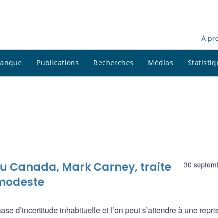
À pr
 banque
Publications
Recherches
Médias
Statisti
u Canada, Mark Carney, traite
30 septem
 modeste
e d’incertitude inhabituelle et l’on peut s’attendre à une repri