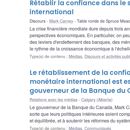
Rétablir la confiance dans l
international
Discours
Mark Carney
Table ronde de Spruce Mea
La crise financière mondiale dure depuis trois a
perspectives économiques. En particulier, on peut
des leviers d'endettement des banques, des ménag
le rythme de la croissance économique à l'échell
Type(s) de contenu
:
Médias
,
Discours et activités pub
Le rétablissement de la conf
monétaire international est es
gouverneur de la Banque du
Relations avec les médias
Calgary (Alberta)
Le gouverneur de la Banque du Canada, Mark Car
sorte que leurs politiques intérieures soient com
et équilibrée, et à soutenir les réformes du syst
Type(s) de contenu
:
Médias
,
Communiqués