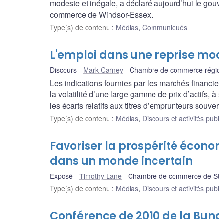
modeste et inégale, a déclaré aujourd’hui le g
commerce de Windsor-Essex.
Type(s) de contenu
:
Médias
,
Communiqués
L'emploi dans une reprise mo
Discours
Mark Carney
Chambre de commerce région
Les indications fournies par les marchés financi
la volatilité d’une large gamme de prix d’actifs, à
les écarts relatifs aux titres d’emprunteurs souv
Type(s) de contenu
:
Médias
,
Discours et activités pub
Favoriser la prospérité écon
dans un monde incertain
Exposé
Timothy Lane
Chambre de commerce de St.
Type(s) de contenu
:
Médias
,
Discours et activités pub
Conférence de 2010 de la Bun