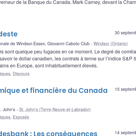
ouverneur de la Banque du Canada, Mark Carney, devant la Cha
deste
30 septem
ale de Windsor-Essex, Giovanni Caboto Club
Windsor (Ontario)
ers sont quelque peu fugaces en ce moment. Le degré de corréla
 savoir le dollar canadien, les contrats à terme sur l’indice S&P 
erains en Europe, sont inhabituellement élevés.
liques
,
Discours
omique et financière du Canada
15 septem
 John's
St. John's (Terre-Neuve-et-Labrador)
liques
,
Exposés
desbank : Les conséquences
14 septem