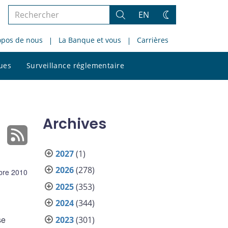
Rechercher
EN
Rechercher
Changez
dans
de
opos de nous
La Banque et vous
Carrières
le
thème
site
Rechercher
ques
Surveillance réglementaire
dans
le
site
Archives
2027
(1)
2026
(278)
bre 2010
2025
(353)
2024
(344)
se
2023
(301)