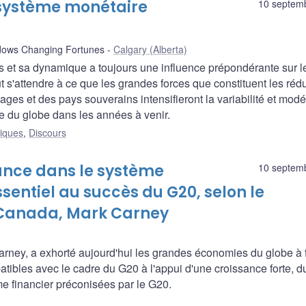
e système monétaire
10 septem
dows Changing Fortunes
Calgary (Alberta)
ns et sa dynamique a toujours une influence prépondérante sur l
 s'attendre à ce que les grandes forces que constituent les réd
es et des pays souverains intensifieront la variabilité et modé
e du globe dans les années à venir.
liques
,
Discours
iance dans le système
10 septem
sentiel au succès du G20, selon le
 Canada, Mark Carney
ney, a exhorté aujourd'hui les grandes économies du globe à f
patibles avec le cadre du G20 à l'appui d'une croissance forte, d
ème financier préconisées par le G20.