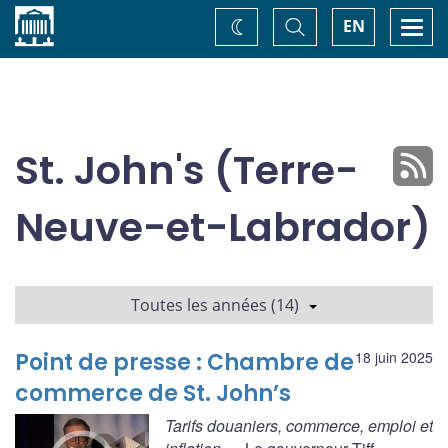
Accueil
Basculer
Togg
EN
Changez
la
navi
recherche
de
thème
St. John's (Terre-
Neuve-et-Labrador)
Toutes les années (14)
Point de presse : Chambre de
18 juin 2025
commerce de St. John’s
Tarifs douaniers, commerce, emploi et