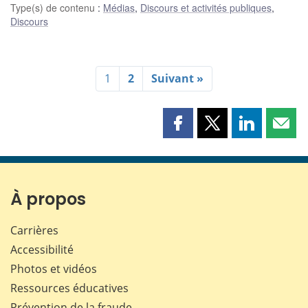
Type(s) de contenu
:
Médias
,
Discours et activités publiques
,
Discours
1
2
Suivant »
Partager
Partager
Partager
Part
cette
cette
cette
cette
page
page
page
page
sur
sur
sur
par
Facebook
X
LinkedIn
courr
À propos
Carrières
Accessibilité
Photos et vidéos
Ressources éducatives
Prévention de la fraude