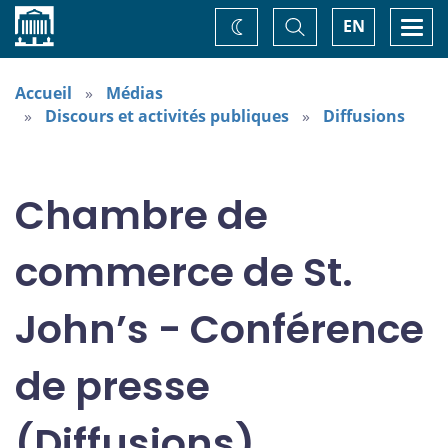
Accueil
Basculer
Togg
EN
Changez
la
navi
recherche
de
thème
Accueil
Médias
Discours et activités publiques
Diffusions
Chambre de
commerce de St.
John’s - Conférence
de presse
(Diffusions)