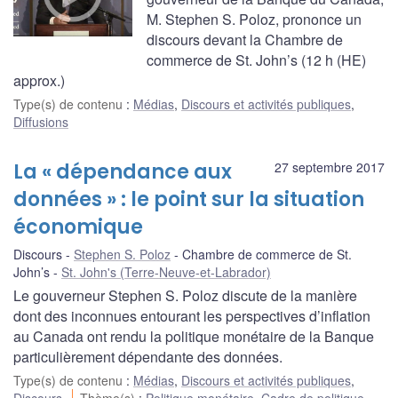
M. Stephen S. Poloz, prononce un
discours devant la Chambre de
commerce de St. John’s (12 h (HE)
approx.)
Type(s) de contenu
:
Médias
,
Discours et activités publiques
,
Diffusions
La « dépendance aux
27 septembre 2017
données » : le point sur la situation
économique
Discours
Stephen S. Poloz
Chambre de commerce de St.
John’s
St. John's (Terre-Neuve-et-Labrador)
Le gouverneur Stephen S. Poloz discute de la manière
dont des inconnues entourant les perspectives d’inflation
au Canada ont rendu la politique monétaire de la Banque
particulièrement dépendante des données.
Type(s) de contenu
:
Médias
,
Discours et activités publiques
,
Discours
Thème(s)
:
Politique monétaire
,
Cadre de politique