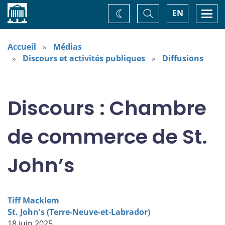
Accueil
Basculer
Togg
EN
Changez
la
navi
recherche
de
thème
Accueil
Médias
Discours et activités publiques
Diffusions
Discours : Chambre
de commerce de St.
John’s
Tiff Macklem
St. John's (Terre-Neuve-et-Labrador)
18 juin 2025