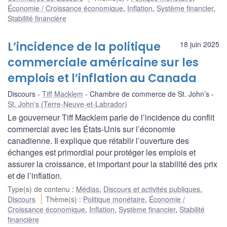
Économie / Croissance économique
,
Inflation
,
Système financier
,
Stabilité financière
L’incidence de la politique
18 juin 2025
commerciale américaine sur les
emplois et l’inflation au Canada
Discours
Tiff Macklem
Chambre de commerce de St. John’s
St. John's (Terre-Neuve-et-Labrador)
Le gouverneur Tiff Macklem parle de l’incidence du conflit
commercial avec les États-Unis sur l’économie
canadienne. Il explique que rétablir l’ouverture des
échanges est primordial pour protéger les emplois et
assurer la croissance, et important pour la stabilité des prix
et de l’inflation.
Type(s) de contenu
:
Médias
,
Discours et activités publiques
,
Discours
Thème(s)
:
Politique monétaire
,
Économie /
Croissance économique
,
Inflation
,
Système financier
,
Stabilité
financière