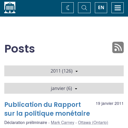
Accueil
Basculer
Togg
EN
Changez
la
navi
recherche
de
thème
Posts
2011 (126)
janvier (6)
Publication du Rapport
19 janvier 2011
sur la politique monétaire
Déclaration préliminaire
Mark Carney
Ottawa (Ontario)