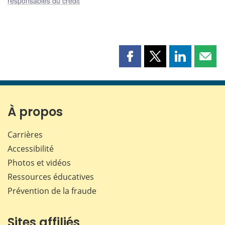
responsables du crédit
Partager
Partager
Partager
Part
cette
cette
cette
cette
page
page
page
page
sur
sur
sur
par
Facebook
X
LinkedIn
courr
À propos
Carrières
Accessibilité
Photos et vidéos
Ressources éducatives
Prévention de la fraude
Sites affiliés