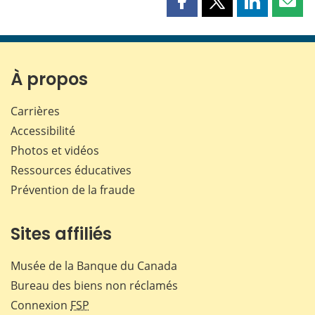
Partager
Partager
Partager
Part
cette
cette
cette
cette
page
page
page
page
sur
sur
sur
par
Facebook
X
LinkedIn
courr
À propos
Carrières
Accessibilité
Photos et vidéos
Ressources éducatives
Prévention de la fraude
Sites affiliés
Musée de la Banque du Canada
Bureau des biens non réclamés
Connexion
FSP