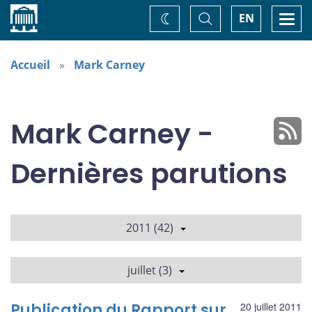
Accueil
Basculer
Togg
EN
Changez
la
navi
recherche
de
thème
Accueil
Mark Carney
Mark Carney -
Dernières parutions
2011 (42)
juillet (3)
Publication du Rapport sur
20 juillet 2011