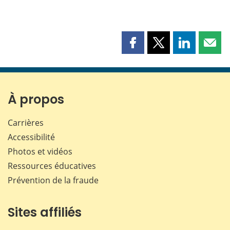
Partager
Partager
Partager
Part
cette
cette
cette
cette
page
page
page
page
sur
sur
sur
par
Facebook
X
LinkedIn
courr
À propos
Carrières
Accessibilité
Photos et vidéos
Ressources éducatives
Prévention de la fraude
Sites affiliés