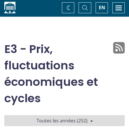
Accueil
Basculer
Togg
EN
Changez
la
navi
recherche
de
thème
E3 - Prix,
fluctuations
économiques et
cycles
Toutes les années (252)