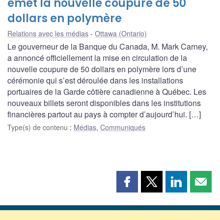
émet la nouvelle coupure de 50
dollars en polymère
Relations avec les médias
Ottawa (Ontario)
Le gouverneur de la Banque du Canada, M. Mark Carney,
a annoncé officiellement la mise en circulation de la
nouvelle coupure de 50 dollars en polymère lors d’une
cérémonie qui s’est déroulée dans les installations
portuaires de la Garde côtière canadienne à Québec. Les
nouveaux billets seront disponibles dans les institutions
financières partout au pays à compter d’aujourd’hui. […]
Type(s) de contenu
:
Médias
,
Communiqués
Partager
Partager
Partager
Part
cette
cette
cette
cette
page
page
page
page