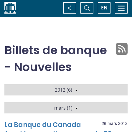
Accueil
Basculer
Togg
EN
Changez
la
navi
recherche
de
thème
Billets de banque
- Nouvelles
2012 (6)
mars (1)
La Banque du Canada
26 mars 2012