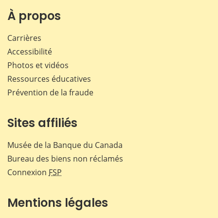
sur
sur
sur
par
Facebook
X
LinkedIn
courr
À propos
Carrières
Accessibilité
Photos et vidéos
Ressources éducatives
Prévention de la fraude
Sites affiliés
Musée de la Banque du Canada
Bureau des biens non réclamés
Connexion
FSP
Mentions légales