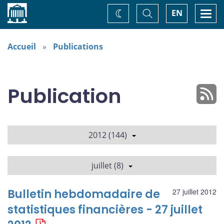
Accueil
Basculer
Togg
EN
Changez
la
navi
recherche
de
thème
Accueil
Publications
Publication
2012 (144)
juillet (8)
Bulletin hebdomadaire de
27 juillet 2012
statistiques financières - 27 juillet