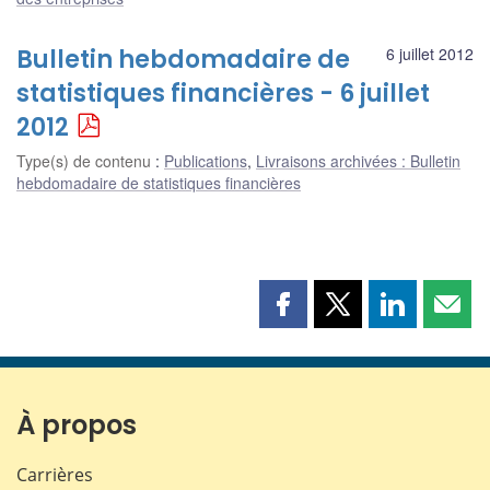
Bulletin hebdomadaire de
6 juillet 2012
statistiques financières - 6 juillet
2012
Type(s) de contenu
:
Publications
,
Livraisons archivées : Bulletin
hebdomadaire de statistiques financières
Partager
Partager
Partager
Part
cette
cette
cette
cette
page
page
page
page
sur
sur
sur
par
Facebook
X
LinkedIn
courr
À propos
Carrières