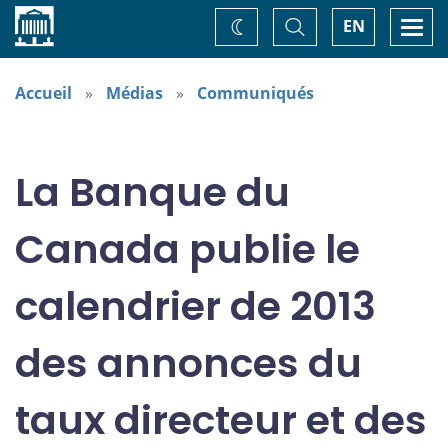
Accueil
Basculer
Togg
EN
Changez
la
navi
recherche
de
thème
Accueil
Médias
Communiqués
La Banque du
Canada publie le
calendrier de 2013
des annonces du
taux directeur et des