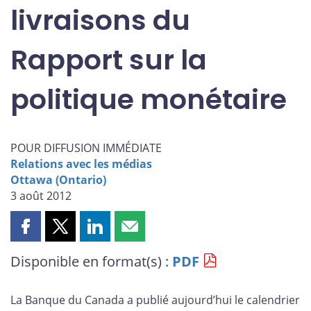
livraisons du
Rapport sur la
politique monétaire
POUR DIFFUSION IMMÉDIATE
Relations avec les médias
Ottawa (Ontario)
3 août 2012
Partager
Partager
Partager
Partager
cette
cette
cette
cette
Disponible en format(s) :
PDF
page
page
page
page
sur
sur
sur
par
Facebook
X
LinkedIn
courriel
La Banque du Canada a publié aujourd’hui le calendrier