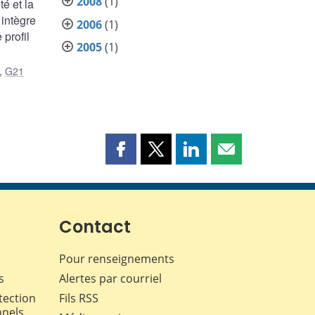
2008
(1)
é et la
 intègre
2006
(1)
 profil
2005
(1)
,
G21
Partager
Partager
Partager
Partager
cette
cette
cette
cette
page
page
page
page
sur
sur
sur
par
Facebook
X
LinkedIn
courriel
Contact
Pour renseignements
s
Alertes par courriel
tection
Fils RSS
nnels