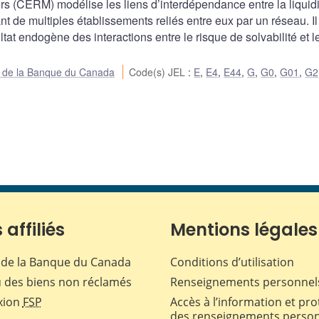
s (CERM) modélise les liens d’interdépendance entre la liquidit
nt de multiples établissements reliés entre eux par un réseau. Il
at endogène des interactions entre le risque de solvabilité et le
ue de la Banque du Canada
Code(s) JEL
:
E
,
E4
,
E44
,
G
,
G0
,
G01
,
G2
 affiliés
Mentions légales
de la Banque du Canada
Conditions d’utilisation
 des biens non réclamés
Renseignements personnel
xion
FSP
Accès à l’information et pro
des renseignements perso