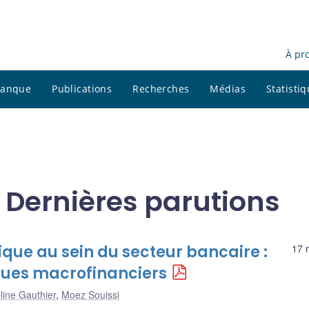
À pr
 banque
Publications
Recherches
Médias
Statisti
 Dernières parutions
que au sein du secteur bancaire :
17 
sques macrofinanciers
line Gauthier
,
Moez Souissi