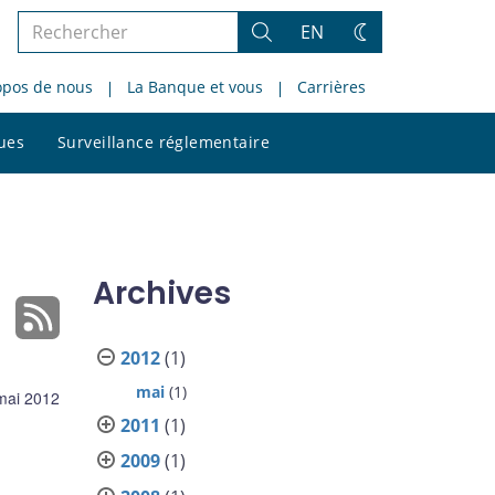
Rechercher
EN
Rechercher
Changez
dans
de
opos de nous
La Banque et vous
Carrières
le
thème
site
Rechercher
ques
Surveillance réglementaire
dans
le
site
Archives
2012
(1)
mai
(1)
mai 2012
2011
(1)
2009
(1)